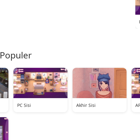
 Populer
PC Sisi
Akhir Sisi
AP