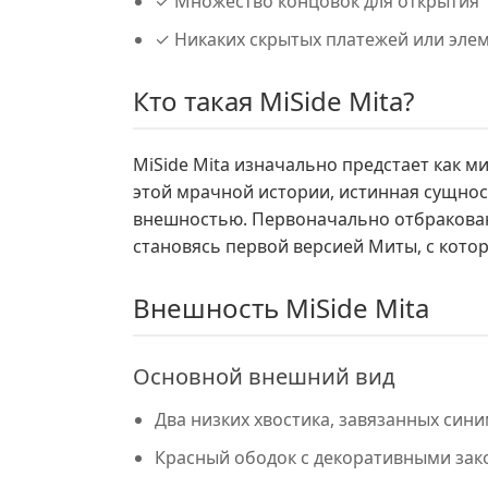
✓ Множество концовок для открытия
✓ Никаких скрытых платежей или элем
Кто такая MiSide Mita?
MiSide Mita изначально предстает как 
этой мрачной истории, истинная сущнос
внешностью. Первоначально отбракованн
становясь первой версией Миты, с котор
Внешность MiSide Mita
Основной внешний вид
Два низких хвостика, завязанных син
Красный ободок с декоративными зак