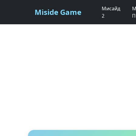
Мисайд
М
Miside Game
2
П