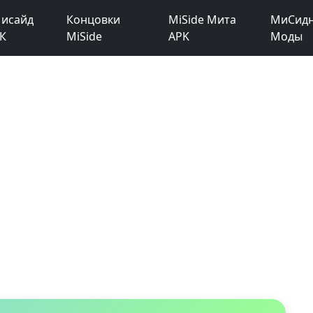
исайд
Концовки
MiSide Мита
МиСид
К
MiSide
APK
Моды