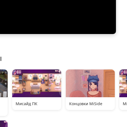
ы
Мисайд ПК
Концовки MiSide
M