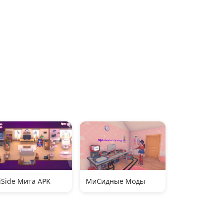
iSide Мита APK
МиСидные Моды