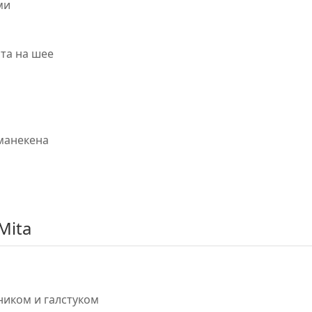
ми
нта на шее
манекена
Mita
ником и галстуком