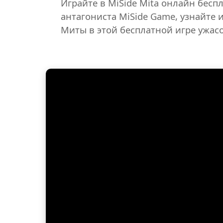
Играйте в MiSide Mita онлайн бесп
антагониста MiSide Game, узнайте 
Миты в этой бесплатной игре ужасо