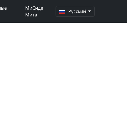
ные
МиСиде
Русский
Мита