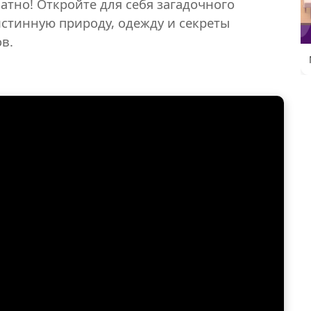
латно! Откройте для себя загадочного
истинную природу, одежду и секреты
в.