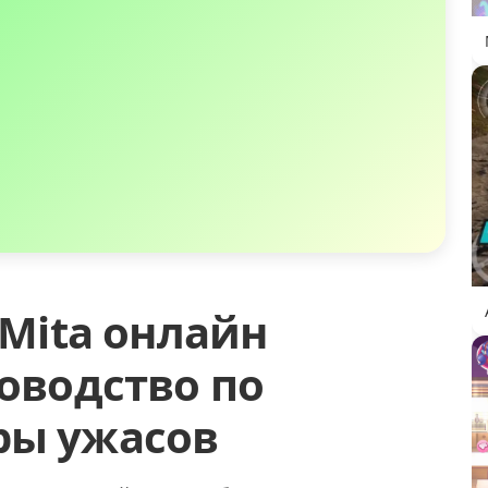
 Mita онлайн
ководство по
ры ужасов