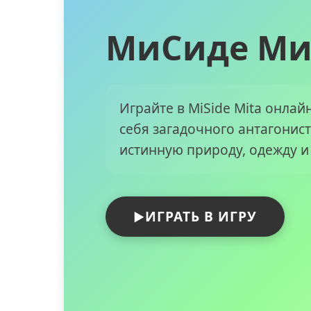
МиСиде Ми
Играйте в MiSide Mita онлай
себя загадочного антагонист
истинную природу, одежду и
ИГРАТЬ В ИГРУ