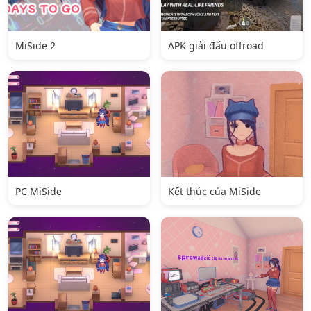
MiSide 2
APK giải đấu offroad
PC MiSide
Kết thúc của MiSide