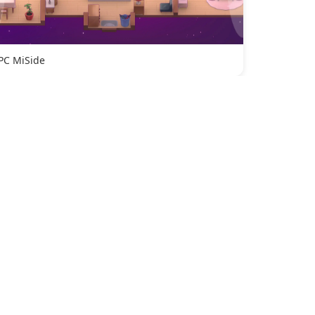
PC MiSide