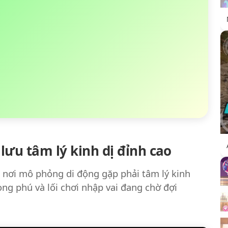
lưu tâm lý kinh dị đỉnh cao
e, nơi mô phỏng di động gặp phải tâm lý kinh
ong phú và lối chơi nhập vai đang chờ đợi