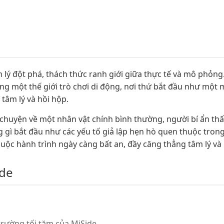
âm lý đột phá, thách thức ranh giới giữa thực tế và mô phỏn
ong một thế giới trò chơi di động, nơi thứ bắt đầu như mộ
tâm lý và hồi hộp.
u chuyện về một nhân vật chính bình thường, người bí ẩn th
 gì bắt đầu như các yếu tố giả lập hẹn hò quen thuộc tro
cuộc hành trình ngày càng bất an, đầy căng thẳng tâm lý và
ide
rường tối tăm của MiSide