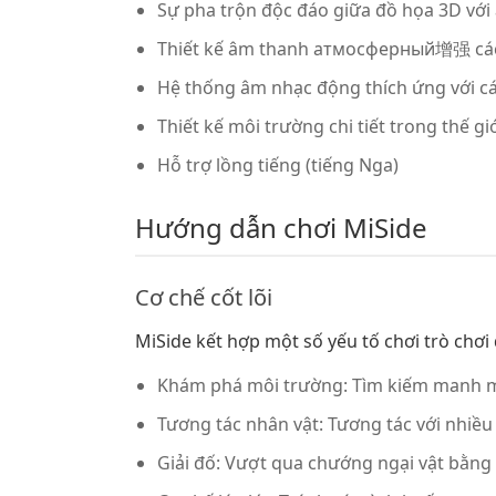
Sự pha trộn độc đáo giữa đồ họa 3D vớ
Thiết kế âm thanh атмосферный增强 các 
Hệ thống âm nhạc động thích ứng với cá
Thiết kế môi trường chi tiết trong thế gi
Hỗ trợ lồng tiếng (tiếng Nga)
Hướng dẫn chơi MiSide
Cơ chế cốt lõi
MiSide kết hợp một số yếu tố chơi trò chơi 
Khám phá môi trường: Tìm kiếm manh mố
Tương tác nhân vật: Tương tác với nhiều
Giải đố: Vượt qua chướng ngại vật bằng 