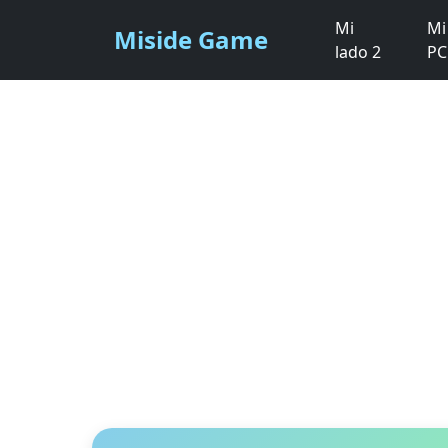
Mi
Mi
Miside Game
lado 2
PC